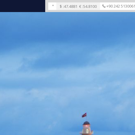
°
+90 242 513006
$ :
47.4881
€ :
54.8100