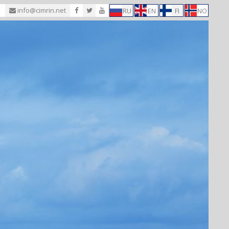
1
info@cimrin.net
RU
EN
FI
NO